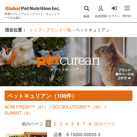
世界のプレミアムドッグフード・キャットフ
MENU
会員登録
ログイン
検索
ードをお届け
now fresh(ナウフレッシュ)
現在位置：
トップ
›
ブランド一覧
›
ペットキュリアン
GO!SOLUTIONS(ゴー)
キットキャット
フードを探す
オンライン購入
ペットキュリアン（108件）
コラム
NOW FRESH™（61）
/
GO! SOLUTIONS™（39）
/
原材料ハンドブック
SUMMIT（8）
Instagram
前のページ
1
2
3
4
5
6
7
8
次のページ
品番：8-15260-00533-3