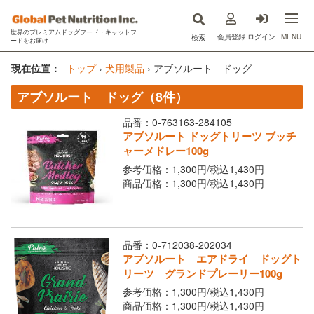
世界のプレミアムドッグフード・キャットフ
MENU
会員登録
ログイン
検索
ードをお届け
now fresh(ナウフレッシュ)
現在位置：
トップ
›
犬用製品
›
アブソルート ドッグ
アブソルート ドッグ（8件）
GO!SOLUTIONS(ゴー)
品番：0-763163-284105
キットキャット
アブソルート ドッグトリーツ ブッチ
ャーメドレー100g
フードを探す
参考価格：1,300円/
税込
1,430円
商品価格：1,300円/
税込
1,430円
オンライン購入
コラム
品番：0-712038-202034
原材料ハンドブック
アブソルート エアドライ ドッグト
リーツ グランドプレーリー100g
Instagram
参考価格：1,300円/
税込
1,430円
商品価格：1,300円/
税込
1,430円