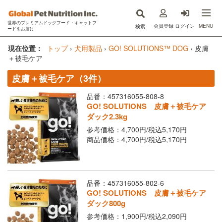
世界のプレミアムドッグフード・キャットフ
MENU
会員登録
ログイン
検索
ードをお届け
now fresh(ナウフレッシュ)
現在位置：
トップ
›
犬用製品
›
GO! SOLUTIONS™ DOG
›
皮膚
＋被毛ケア
GO!SOLUTIONS(ゴー)
皮膚＋被毛ケア（3件）
キットキャット
品番：457316055-808-8
GO! SOLUTIONS 皮膚＋被毛ケア
フードを探す
ダック2.3kg
参考価格：4,700円/
税込
5,170円
オンライン購入
商品価格：4,700円/
税込
5,170円
コラム
原材料ハンドブック
品番：457316055-802-6
GO! SOLUTIONS 皮膚＋被毛ケア
Instagram
ダック800g
参考価格：1,900円/
税込
2,090円