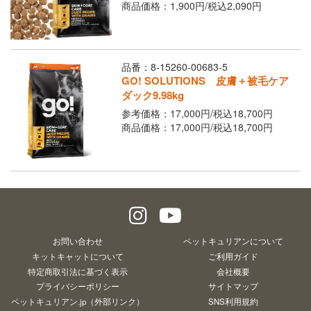
Youtubeチャネル
商品価格：1,900円/
税込
2,090円
取り扱い店舗
ご利用ガイド
品番：8-15260-00683-5
よくあるご質問
お問い合わせ
GO! SOLUTIONS 皮膚＋被毛ケア
ダック9.98kg
参考価格：17,000円/
税込
18,700円
商品価格：17,000円/
税込
18,700円
閉じる
お問い合わせ
ペットキュリアンについて
キットキャットについて
ご利用ガイド
特定商取引法に基づく表示
会社概要
プライバシーポリシー
サイトマップ
ペットキュリアン.jp（外部リンク）
SNS利用規約