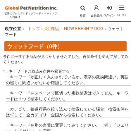
世界のプレミアムドッグフード・キャットフ
MENU
会員登録
ログイン
検索
ードをお届け
now fresh(ナウフレッシュ)
現在位置：
トップ
›
犬用製品
›
NOW FRESH™ DOG
›
ウェット
フード
GO!SOLUTIONS(ゴー)
ウェットフード（0件）
キットキャット
条件に一致する商品が見つかりませんでした。再度条件を変えて探してみ
てください。
フードを探す
1．キーワードと絞込み条件を変更する
・キーワードが正しく入力されているか、漢字の変換間違い、英語
オンライン購入
の綴りに間違いがないか確認してください。
コラム
・キーワードをスペースで区切った複数検索はできません。キーワ
ードは１つで検索してください。
原材料ハンドブック
・カテゴリ、都道府県を絞り込んで検索している場合、検索条件を
はずして、全カテゴリ・全国から検索してください。
Instagram
・キーワードを別の言葉に変更してみてください。（例：『ジェリ
ー』を『ゼリー』に変更）