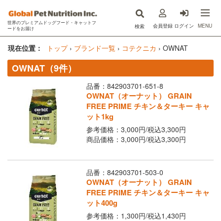
世界のプレミアムドッグフード・キャットフ
MENU
会員登録
ログイン
検索
ードをお届け
now fresh(ナウフレッシュ)
現在位置：
トップ
›
ブランド一覧
›
コテクニカ
›
OWNAT
OWNAT（9件）
GO!SOLUTIONS(ゴー)
品番：842903701-651-8
キットキャット
OWNAT（オーナット） GRAIN
FREE PRIME チキン＆ターキー キャ
フードを探す
ット1kg
参考価格：3,000円/
税込
3,300円
オンライン購入
商品価格：3,000円/
税込
3,300円
コラム
品番：842903701-503-0
原材料ハンドブック
OWNAT（オーナット） GRAIN
FREE PRIME チキン＆ターキー キャ
Instagram
ット400g
参考価格：1,300円/
税込
1,430円