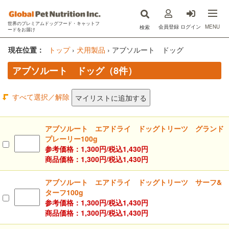
世界のプレミアムドッグフード・キャットフ
MENU
会員登録
ログイン
検索
ードをお届け
now fresh(ナウフレッシュ)
現在位置：
トップ
›
犬用製品
›
アブソルート ドッグ
アブソルート ドッグ（8件）
GO!SOLUTIONS(ゴー)
キットキャット
すべて選択／解除
フードを探す
アブソルート エアドライ ドッグトリーツ グランド
プレーリー100g
オンライン購入
参考価格：1,300円/
税込
1,430円
商品価格：1,300円/
税込
1,430円
コラム
アブソルート エアドライ ドッグトリーツ サーフ&
原材料ハンドブック
ターフ100g
参考価格：1,300円/
税込
1,430円
Instagram
商品価格：1,300円/
税込
1,430円