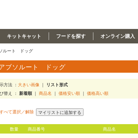
キットキャット
フードを探す
オンライン購入
ソルート ドッグ
アブソルート ドッグ
示方法 ：
大きい画像
｜
リスト形式
び替え ：
新着順
｜
商品名
｜
価格安い順
｜
価格高い順
すべて選択／解除
数量
商品番号
商品名