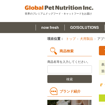
世界のプレミアムドッグフード・キャットフードをお届け
now fresh
GO!SOLUTIONS
now fresh(ナウフレッシュ)
現在位置：
トップ
犬用製品
アブ
GO!SOLUTIONS(ゴー)
商品検索
キットキャット
商品名等を入力してください。
表
フードを探す
並
検索
オンライン購入
コラム
ブランド紹介
原材料ハンドブック