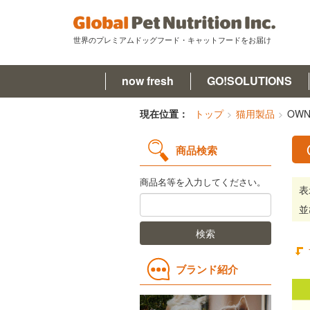
世界のプレミアムドッグフード・キャットフードをお届け
now fresh
GO!SOLUTIONS
now fresh(ナウフレッシュ)
現在位置：
トップ
猫用製品
OWN
GO!SOLUTIONS(ゴー)
商品検索
キットキャット
商品名等を入力してください。
表
フードを探す
並
検索
オンライン購入
コラム
ブランド紹介
原材料ハンドブック