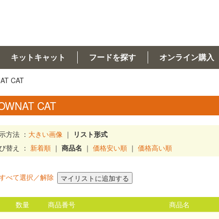
キットキャット
フードを探す
オンライン購入
AT CAT
OWNAT CAT
示方法 ：
大きい画像
｜
リスト形式
び替え ：
新着順
｜
商品名
｜
価格安い順
｜
価格高い順
すべて選択／解除
数量
商品番号
商品名