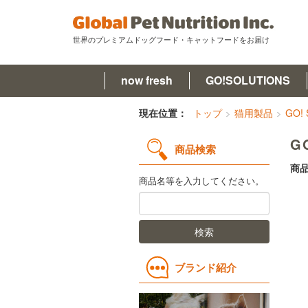
世界のプレミアムドッグフード・キャットフードをお届け
now fresh
GO!SOLUTIONS
now fresh(ナウフレッシュ)
現在位置：
トップ
猫用製品
GO!
G
GO!SOLUTIONS(ゴー)
商品検索
商品
キットキャット
商品名等を入力してください。
フードを探す
検索
オンライン購入
コラム
ブランド紹介
原材料ハンドブック