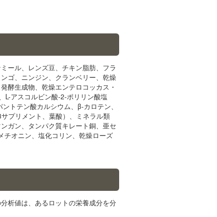
ンミール、レンズ豆、チキン脂肪、フラ
リンゴ、ニンジン、クランベリー、乾燥
ス発酵生成物、乾燥エンテロコッカス・
-アスコルビン酸-2-ポリリン酸塩
パントテン酸カルシウム、β-カロテン、
3サプリメント、葉酸）、ミネラル類
マンガン、タンパク質キレート銅、亜セ
-メチオニン、塩化コリン、乾燥ローズ
の分析値は、あるロットの栄養成分を分