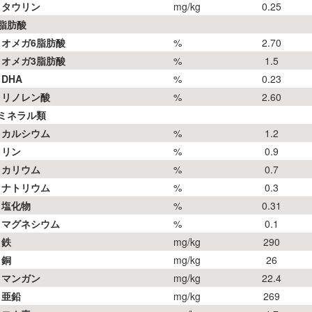
タウリン
mg/kg
0.25
■脂肪酸
オメガ6脂肪酸
%
2.70
オメガ3脂肪酸
%
1.5
DHA
%
0.23
リノレン酸
%
2.60
■ミネラル類
カルシウム
%
1.2
リン
%
0.9
カリウム
%
0.7
ナトリウム
%
0.3
塩化物
%
0.31
マグネシウム
%
0.1
鉄
mg/kg
290
銅
mg/kg
26
マンガン
mg/kg
22.4
亜鉛
mg/kg
269