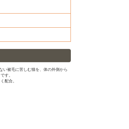
沢のない被毛に苦しむ猫を、体の外側から
ドです。
よく配合。
。