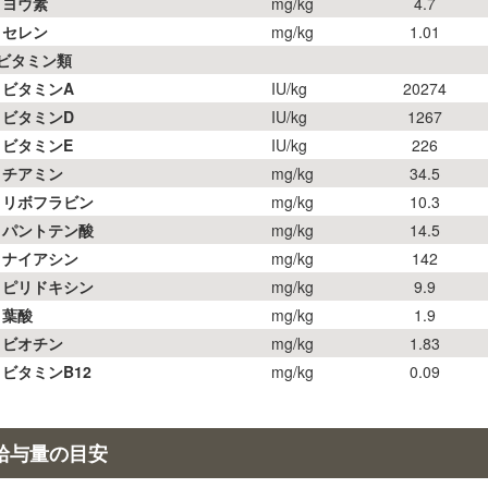
ヨウ素
mg/kg
4.7
セレン
mg/kg
1.01
■ビタミン類
ビタミンA
IU/kg
20274
ビタミンD
IU/kg
1267
ビタミンE
IU/kg
226
チアミン
mg/kg
34.5
リボフラビン
mg/kg
10.3
パントテン酸
mg/kg
14.5
ナイアシン
mg/kg
142
ピリドキシン
mg/kg
9.9
葉酸
mg/kg
1.9
ビオチン
mg/kg
1.83
ビタミンB12
mg/kg
0.09
給与量の目安