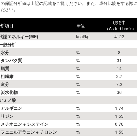
品の保証分析値は上記の記載をご覧ください。また、成分比較をする際
ください。
現物中
分析項目
単位
（As fed basis)
代謝エネルギー(ME)
kcal/kg
4122
■一般分析
水分
%
8
タンパク質
%
31
脂質
%
14
粗繊維
%
3.7
灰分
%
7.2
炭水化物
%
36
■アミノ酸
アルギニン
%
1.74
リジン
%
1.53
メチオニン + システイン
%
0.78
フェニルアラニン + チロシン
%
1.53