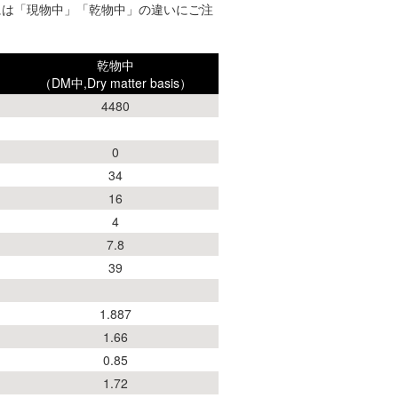
には「現物中」「乾物中」の違いにご注
乾物中
（DM中,Dry matter basis）
4480
0
34
16
4
7.8
39
1.887
1.66
0.85
1.72