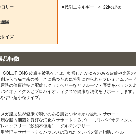
カロリー
■代謝エネルギー 4122kcal/kg
原産国
粒サイズ
製品特徴
！SOLUTIONS 皮膚＋被毛ケアは、乾燥したかゆみのある皮膚や光
内側からも猫本来の美しさに保つために特別に作られたプレミアムフー
部尿路の健康維持に配慮しクランベリーなどフルーツ・野菜をバランス
レバイオティクスとプロバイオティクスで健康な消化をサポートします
べやすい超小粒タイプ。
オメガ脂肪酸が健康で潤いのある肌とつややかな被毛をサポート
健康な腸内細菌と良好な消化をサポートするプロ・プレバイオティクス
グレインフリー（穀類不使用）・グルテンフリー
体重管理をサポートするバランスの取れたタンパク質と脂肪レベル