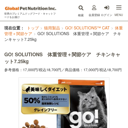
世界のプレミアムドッグフード・キャットフ
MENU
会員登録
ログイン
検索
ードをお届け
now fresh(ナウフレッシュ)
現在位置：
トップ
猫用製品
GO! SOLUTIONS™ CAT
体重
管理＋関節ケア
GO! SOLUTIONS 体重管理＋関節ケア チキ
ンキャット7.25kg
GO!SOLUTIONS(ゴー)
キットキャット
GO! SOLUTIONS 体重管理＋関節ケア チキンキャ
ット7.25kg
フードを探す
参考価格：17,000円/
税込
18,700円／商品価格：17,000円/
税込
18,700円
オンライン購入
コラム
原材料ハンドブック
Instagram