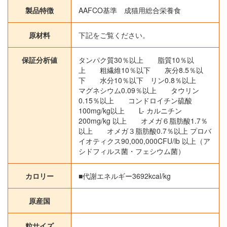
製品特徴
AAFCO基準 成猫用総合栄養食
原材料
下記をご覧ください。
保証分析値
タンパク質30％以上 脂質10％以
上 粗繊維10％以下 灰分8.5％以
下 水分10％以下 リン0.8％以上
マグネシウム0.09％以上 タウリン
0.15％以上 コンドロイチン硫酸
100mg/kg以上 L- カルニチン
200mg/kg 以上 オメガ６脂肪酸1.7％
以上 オメガ３脂肪酸0.7％以上 プロバ
イオティクス90,000,000CFU/lb 以上（ア
シドフィルス菌・フェシウム菌）
カロリー
■代謝エネルギー3692kcal/kg
原産国
粒サイズ