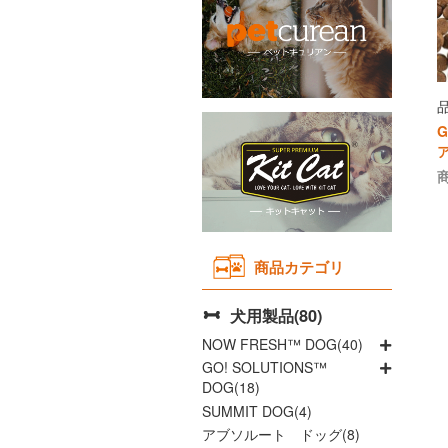
Instagram
Youtubeチャネル
品
取り扱い店舗
G
ア
商
よくあるご質問
商品カテゴリ
犬用製品(80)
NOW FRESH™ DOG(40)
GO! SOLUTIONS™
DOG(18)
SUMMIT DOG(4)
アブソルート ドッグ(8)