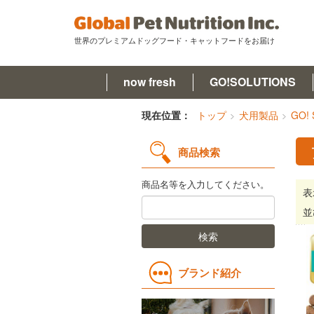
世界のプレミアムドッグフード・キャットフードをお届け
now fresh
GO!SOLUTIONS
now fresh(ナウフレッシュ)
現在位置：
トップ
犬用製品
GO!
GO!SOLUTIONS(ゴー)
商品検索
キットキャット
商品名等を入力してください。
表
フードを探す
並
検索
オンライン購入
コラム
ブランド紹介
原材料ハンドブック