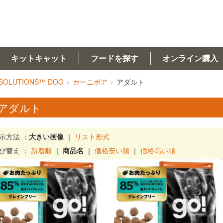
キットキャット
フードを探す
オンライン購入
 SOLUTIONS™ DOG
カーニボア
アダルト
アダルト
示方法 ：
大きい画像
｜
リスト形式
び替え ：
新着順
｜
商品名
｜
価格安い順
｜
価格高い順