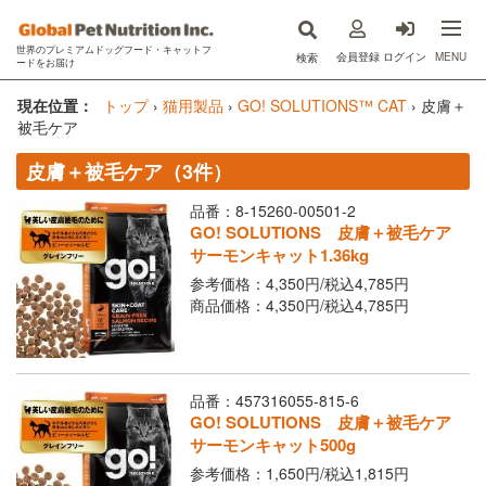
世界のプレミアムドッグフード・キャットフ
MENU
会員登録
ログイン
検索
ードをお届け
now fresh(ナウフレッシュ)
現在位置：
トップ
›
猫用製品
›
GO! SOLUTIONS™ CAT
›
皮膚＋
被毛ケア
GO!SOLUTIONS(ゴー)
皮膚＋被毛ケア（3件）
キットキャット
品番：8-15260-00501-2
GO! SOLUTIONS 皮膚＋被毛ケア
フードを探す
サーモンキャット1.36kg
参考価格：4,350円/
税込
4,785円
オンライン購入
商品価格：4,350円/
税込
4,785円
コラム
原材料ハンドブック
品番：457316055-815-6
GO! SOLUTIONS 皮膚＋被毛ケア
Instagram
サーモンキャット500g
参考価格：1,650円/
税込
1,815円