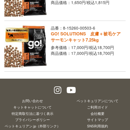
Youtubeチャネル
商品価格：1,650円/
税込
1,815円
取り扱い店舗
ご利用ガイド
品番：8-15260-00503-6
よくあるご質問
お問い合わせ
GO! SOLUTIONS 皮膚＋被毛ケア
サーモンキャット7.25kg
参考価格：17,000円/
税込
18,700円
商品価格：17,000円/
税込
18,700円
閉じる
お問い合わせ
ペットキュリアンについて
キットキャットについて
ご利用ガイド
特定商取引法に基づく表示
会社概要
プライバシーポリシー
サイトマップ
ペットキュリアン.jp（外部リンク）
SNS利用規約