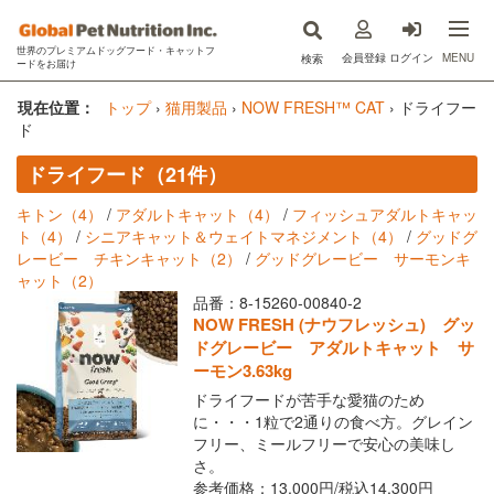
世界のプレミアムドッグフード・キャットフ
MENU
会員登録
ログイン
検索
ードをお届け
now fresh(ナウフレッシュ)
現在位置：
トップ
›
猫用製品
›
NOW FRESH™ CAT
›
ドライフー
ド
GO!SOLUTIONS(ゴー)
ドライフード（21件）
キットキャット
キトン（4）
/
アダルトキャット（4）
/
フィッシュアダルトキャッ
ト（4）
/
シニアキャット＆ウェイトマネジメント（4）
/
グッドグ
フードを探す
レービー チキンキャット（2）
/
グッドグレービー サーモンキ
ャット（2）
オンライン購入
品番：8-15260-00840-2
NOW FRESH (ナウフレッシュ) グッ
ドグレービー アダルトキャット サ
コラム
ーモン3.63kg
原材料ハンドブック
ドライフードが苦手な愛猫のため
に・・・1粒で2通りの食べ方。グレイン
フリー、ミールフリーで安心の美味し
Instagram
さ。
参考価格：13,000円/
税込
14,300円