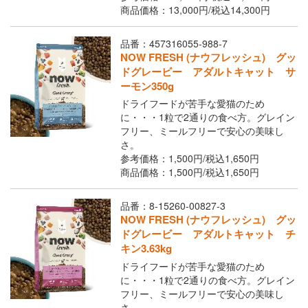
Youtubeチャネル
商品価格：13,000円/
税込
14,300円
品番：457316055-988-7
取り扱い店舗
ご利用ガイド
NOW FRESH (ナウフレッシュ) グッ
ドグレービー アダルトキャット サ
よくあるご質問
お問い合わせ
ーモン350g
ドライフードが苦手な愛猫のため
に・・・1粒で2通りの食べ方。グレイン
フリー、ミールフリーで安心の美味し
さ。
参考価格：1,500円/
税込
1,650円
商品価格：1,500円/
税込
1,650円
品番：8-15260-00827-3
NOW FRESH (ナウフレッシュ) グッ
閉じる
ドグレービー アダルトキャット チ
キン3.63kg
ドライフードが苦手な愛猫のため
に・・・1粒で2通りの食べ方。グレイン
フリー、ミールフリーで安心の美味し
さ。