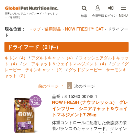
世界のプレミアムドッグフード・キャットフ
MENU
会員登録
ログイン
検索
ードをお届け
now fresh(ナウフレッシュ)
現在位置：
トップ
›
猫用製品
›
NOW FRESH™ CAT
›
ドライフー
ド
GO!SOLUTIONS(ゴー)
ドライフード（21件）
キットキャット
キトン（4）
/
アダルトキャット（4）
/
フィッシュアダルトキャッ
ト（4）
/
シニアキャット＆ウェイトマネジメント（4）
/
グッドグ
フードを探す
レービー チキンキャット（2）
/
グッドグレービー サーモンキ
ャット（2）
オンライン購入
前のページ
1
2
次のページ
コラム
品番：8-15260-00748-1
NOW FRESH (ナウフレッシュ) グレ
原材料ハンドブック
インフリー シニアキャット＆ウェイ
トマネジメント7.25kg
Instagram
体重コントロールに配慮した低脂肪の栄
養バランスのキャットフード。グレイン