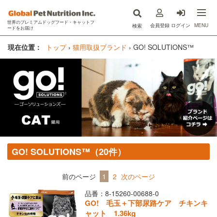
世界のプレミアムドッグフード・キャットフ
MENU
会員登録
ログイン
検索
ードをお届け
now fresh(ナウフレッシュ)
現在位置：
トップ
›
猫用取扱ブランド
›
GO! SOLUTIONS™
GO!SOLUTIONS(ゴー)
キットキャット
フードを探す
オンライン購入
GO! SOLUTIONS™（20件）
コラム
原材料ハンドブック
前のページ
1
2
次のページ
品番：8-15260-00688-0
Instagram
GO! 毛玉＋下部尿路ケア チキンキ
ャット 1.36kg