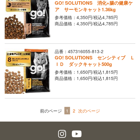
GO! SOLUTIONS 消化+腸の健康ケ
ア サーモンキャット1.36kg
参考価格：4,350円/
税込
4,785円
商品価格：4,350円/
税込
4,785円
品番：457316055-813-2
GO! SOLUTIONS センシティブ Ｌ
ＩＤ ダックキャット500g
参考価格：1,650円/
税込
1,815円
商品価格：1,650円/
税込
1,815円
前のページ
1
2
次のページ