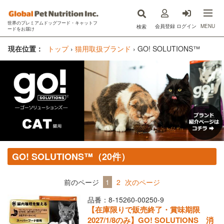
世界のプレミアムドッグフード・キャットフ
MENU
会員登録
ログイン
検索
ードをお届け
now fresh(ナウフレッシュ)
現在位置：
トップ
›
猫用取扱ブランド
›
GO! SOLUTIONS™
GO!SOLUTIONS(ゴー)
キットキャット
フードを探す
オンライン購入
GO! SOLUTIONS™（20件）
コラム
原材料ハンドブック
前のページ
1
2
次のページ
品番：8-15260-00250-9
Instagram
【在庫限りで販売終了・賞味期限
2027/1/8のみ】GO! SOLUTIONS 消